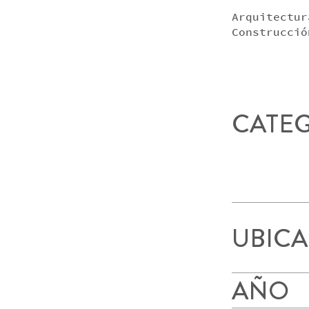
Arquitectur
Construcció
CATE
UBIC
AÑO