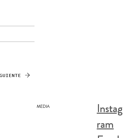
GUIENTE
Instag
MEDIA
ram