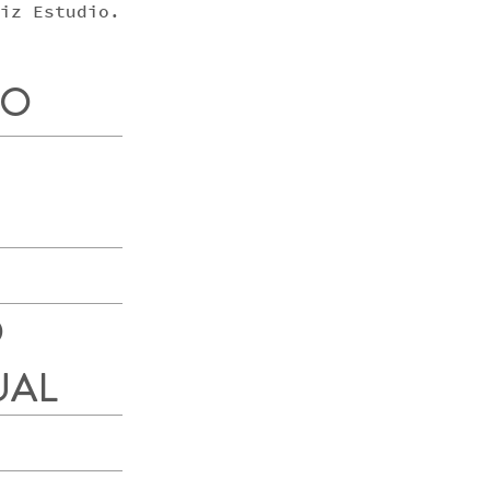
iz Estudio.
MO
O
UAL