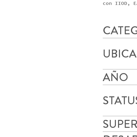
con IIOD, E
CATE
UBIC
AÑO
STATU
SUPER