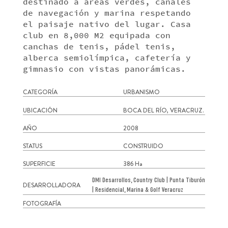
destinado a áreas verdes, canales
de navegación y marina respetando
el paisaje nativo del lugar. Casa
club en 8,000 M2 equipada con
canchas de tenis, pádel tenis,
alberca semiolímpica, cafetería y
gimnasio con vistas panorámicas.
CATEGORÍA
URBANISMO
UBICACIÓN
BOCA DEL RÍO, VERACRUZ.
AÑO
2008
STATUS
CONSTRUIDO
SUPERFICIE
386 Ha
DMI Desarrollos,
Country Club | Punta Tiburón
DESARROLLADORA
| Residencial, Marina & Golf Veracruz
FOTOGRAFÍA